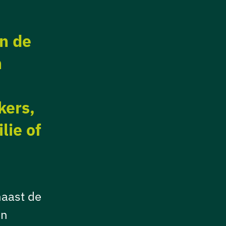
in de
n
kers,
lie of
naast de
en