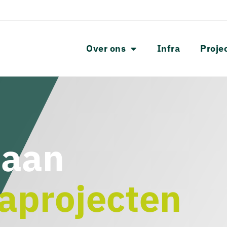
Over ons
Infra
Proje
 aan
raprojecten