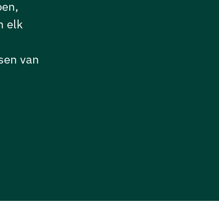
oen,
n elk
nsen van