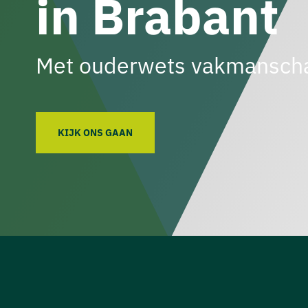
in Brabant
Met ouderwets vakmanscha
KIJK ONS GAAN